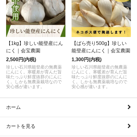
【1kg】珍しい能登産にん
【ばら売り500g】珍しい
にく｜会宝農園
能登産にんにく｜会宝農園
2,500円(内税)
1,300円(内税)
珍しい石川県能登産の無農薬
珍しい石川県能登産の無農薬
にんにく。寒暖差が育んだ旨
にんにく。寒暖差が育んだ旨
味たっぷり鮮度抜群のにんに
味たっぷり鮮度抜群のにんに
く。しかも無農薬栽培なので
く。しかも無農薬栽培なので
安心感が違います。
安心感が違います。
ホーム
カートを見る